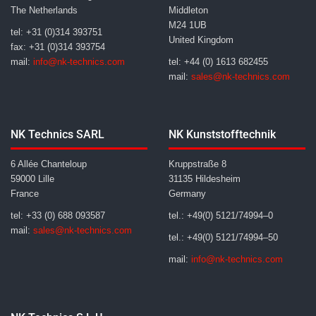
The Netherlands
Middleton
M24 1UB
tel: +31 (0)314 393751
United Kingdom
fax: +31 (0)314 393754
mail:
info@nk-technics.com
tel: +44 (0) 1613 682455
mail:
sales@nk-technics.com
NK Technics SARL
NK Kunststofftechnik
6 Allée Chanteloup
Kruppstraße 8
59000 Lille
31135 Hildesheim
France
Germany
tel: +33 (0) 688 093587
tel.: +49(0) 5121/74994–0
mail:
sales@nk-technics.com
tel.: +49(0) 5121/74994–50
mail:
info@nk-technics.com