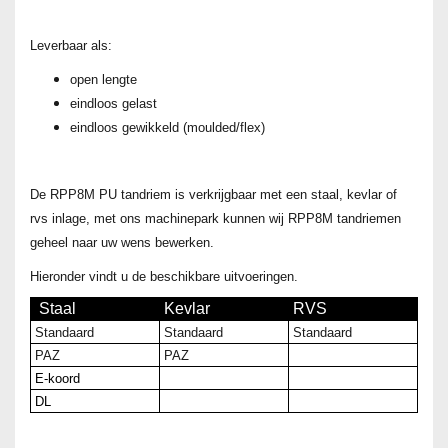
Leverbaar als:
open lengte
eindloos gelast
eindloos gewikkeld (moulded/flex)
De RPP8M PU tandriem
is verk
rijgbaar met een staal, kevlar of
rvs inlage, met ons machinepark kunnen wij RPP8M tandriemen
geheel naar uw wens bewerken.
Hieronder vindt u de beschikbare uitvoeringen.
Staal
Kevlar
RVS
Standaard
Standaard
Standaard
PAZ
PAZ
E-koord
DL