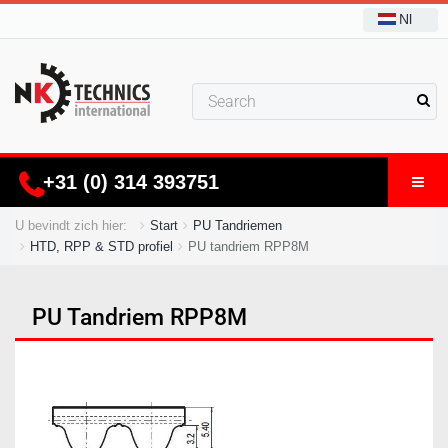
Nl
+31 (0) 314 393751
U bevindt zich hier:
Start
PU Tandriemen
HTD, RPP & STD profiel
PU tandriem RPP8M
PU Tandriem RPP8M