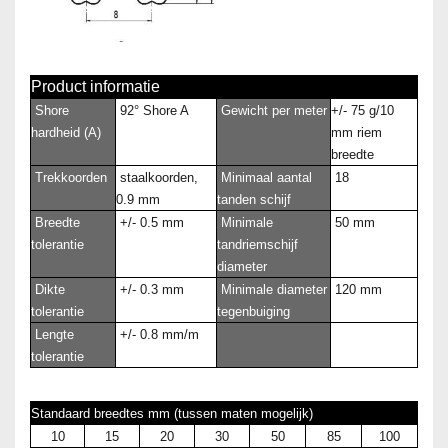
Product informatie
Shore
92° Shore A
Gewicht per meter
+/- 75 g/10
hardheid (A)
mm riem
breedte
Trekkoorden
staalkoorden,
Minimaal aantal
18
0.9 mm
tanden schijf
Breedte
+/- 0.5 mm
Minimale
50 mm
tolerantie
tandriemschijf
diameter
Dikte
+/- 0.3 mm
Minimale diameter
120 mm
tolerantie
tegenbuiging
Lengte
+/- 0.8 mm/m
tolerantie
Standaard breedtes mm (tussen maten mogelijk)
10
15
20
30
50
85
100